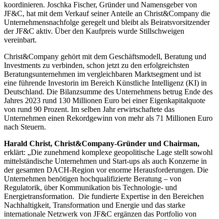
koordinieren. Joschka Fischer, Gründer und Namensgeber von
JF&C, hat mit dem Verkauf seiner Anteile an Christ&Company die
Unternehmensnachfolge geregelt und bleibt als Beiratsvorsitzender
der JF&C aktiv. Über den Kaufpreis wurde Stillschweigen
vereinbart.
Christ&Company gehört mit dem Geschäftsmodell, Beratung und
Investments zu verbinden, schon jetzt zu den erfolgreichsten
Beratungsunternehmen im vergleichbaren Marktsegment und ist
eine führende Investorin im Bereich Künstliche Intelligenz (KI) in
Deutschland. Die Bilanzsumme des Unternehmens betrug Ende des
Jahres 2023 rund 130 Millionen Euro bei einer Eigenkapitalquote
von rund 90 Prozent. Im selben Jahr erwirtschaftete das
Unternehmen einen Rekordgewinn von mehr als 71 Millionen Euro
nach Steuern.
Harald Christ, Christ&Company-Gründer und Chairman,
erklärt: „Die zunehmend komplexe geopolitische Lage stellt sowohl
mittelständische Unternehmen und Start-ups als auch Konzerne in
der gesamten DACH-Region vor enorme Herausforderungen. Die
Unternehmen benötigen hochqualifizierte Beratung – von
Regulatorik, über Kommunikation bis Technologie- und
Energietransformation. Die fundierte Expertise in den Bereichen
Nachhaltigkeit, Transformation und Energie und das starke
internationale Netzwerk von JF&C ergänzen das Portfolio von