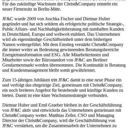
Für das zukünftige Wachstum der Christ&Company entsteht ein
neuer Firmensitz in Berlin-Mitte.
JF&C
wurde 2009 von Joschka Fischer und Dietmar Huber
gegründet und hat sich seitdem als erfolgreiche politische Strategie-,
Public Affairs- und Nachhaltigkeitsberatung mit namhaften Kunden
in Deutschland, Europa und weltweit etabliert. Das Unternehmen
wird als eigenständige Geschäftseinheit unter dem bisherigen
Namen weitergeführt. Mit dem Einstieg verstärkt Christ&Company
die immer weiter an Bedeutung gewinnenden Beratungsbereiche
Energietransformation und ESG. Alle Mitarbeiterinnen und
Mitarbeiter sowie der Bürostandort von JF&C am Berliner
Gendarmenmarkt werden übernommen. Die Kontinuität in Beratung
und Kundenmanagement bleibt somit gewährleistet.
Zum 15-jährigen Jubiläum tritt JF&C damit in eine neue Phase ein
und verfolgt das ehrgeizige Ziel, gemeinsam mit Christ&Company,
ein noch breiteres Angebot für bestehende und künftige Kunden zu
bieten. Damit ist eine klare Wachstumsstrategie verbunden.
Dietmar Huber und Emil Graeber bleiben in der Geschäftsführung
von JF&C aktiv und entwickeln das Unternehmen gemeinsam mit
Christ&Company weiter. Matthias Zeller, CSO und Managing
Director der Christ&Company, wird die Geschäftsführung von
JF&C verstärken, um die Zusammenarbeit der Unternehmen zu