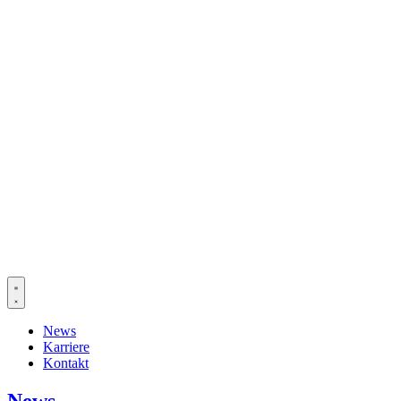
Roland Philippi verstärkt Christ & Company und übernimmt den
Bereich Digital Economy
News
Karriere
Kontakt
News