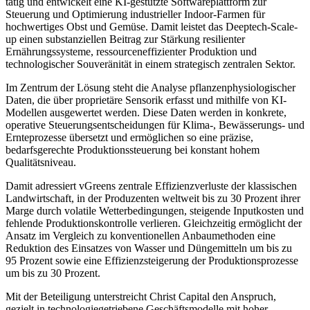
tätig und entwickelt eine KI-gestützte Softwareplattform zur
Steuerung und Optimierung industrieller Indoor-Farmen für
hochwertiges Obst und Gemüse. Damit leistet das Deeptech-Scale-
up einen substanziellen Beitrag zur Stärkung resilienter
Ernährungssysteme, ressourceneffizienter Produktion und
technologischer Souveränität in einem strategisch zentralen Sektor.
Im Zentrum der Lösung steht die Analyse pflanzenphysiologischer
Daten, die über proprietäre Sensorik erfasst und mithilfe von KI-
Modellen ausgewertet werden. Diese Daten werden in konkrete,
operative Steuerungsentscheidungen für Klima-, Bewässerungs- und
Ernteprozesse übersetzt und ermöglichen so eine präzise,
bedarfsgerechte Produktionssteuerung bei konstant hohem
Qualitätsniveau.
Damit adressiert vGreens zentrale Effizienzverluste der klassischen
Landwirtschaft, in der Produzenten weltweit bis zu 30 Prozent ihrer
Marge durch volatile Wetterbedingungen, steigende Inputkosten und
fehlende Produktionskontrolle verlieren. Gleichzeitig ermöglicht der
Ansatz im Vergleich zu konventionellen Anbaumethoden eine
Reduktion des Einsatzes von Wasser und Düngemitteln um bis zu
95 Prozent sowie eine Effizienzsteigerung der Produktionsprozesse
um bis zu 30 Prozent.
Mit der Beteiligung unterstreicht Christ Capital den Anspruch,
gezielt in technologiegetriebene Geschäftsmodelle mit hoher